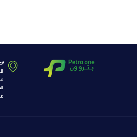
الع
ال
مك
ال
عب